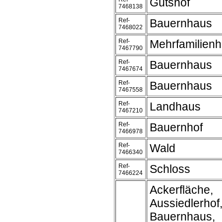
Gutshof
7468138
Ref-
Bauernhaus
7468022
Ref-
Mehrfamilien
7467790
Ref-
Bauernhaus
7467674
Ref-
Bauernhaus
7467558
Ref-
Landhaus
7467210
Ref-
Bauernhof
7466978
Ref-
Wald
7466340
Ref-
Schloss
7466224
Ackerfläche,
Aussiedlerhof
Bauernhaus,