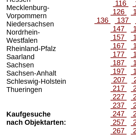
116
Mecklenburg-
126
Vorpommern
136
137
Niedersachsen
147
Nordrhein-
157
Westfalen
167
Rheinland-Pfalz
177
Saarland
187
Sachsen
197
Sachsen-Anhalt
207
Schleswig-Holstein
217
Thueringen
227
237
247
Kaufgesuche
257
nach Objektarten:
267