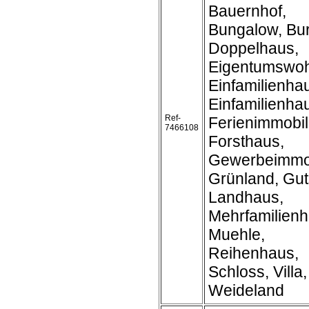
Bauernhof,
Bungalow, Bur
Doppelhaus,
Eigentumswo
Einfamilienha
Einfamilienh
Ref-
Ferienimmobil
7466108
Forsthaus,
Gewerbeimmob
Grünland, Gut
Landhaus,
Mehrfamilienh
Muehle,
Reihenhaus,
Schloss, Villa,
Weideland