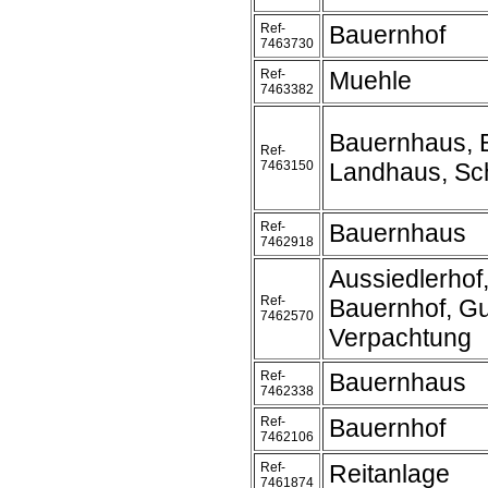
Ref-
Bauernhof
7463730
Ref-
Muehle
7463382
Bauernhaus, 
Ref-
7463150
Landhaus, Sc
Ref-
Bauernhaus
7462918
Aussiedlerhof
Ref-
Bauernhof, Gu
7462570
Verpachtung
Ref-
Bauernhaus
7462338
Ref-
Bauernhof
7462106
Ref-
Reitanlage
7461874