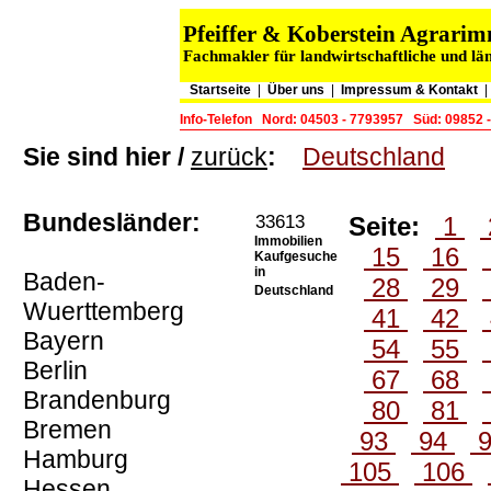
Pfeiffer & Koberstein Agrar
Fachmakler für landwirtschaftliche und lä
Startseite
|
Über uns
|
Impressum & Kontakt
Info-Telefon
Nord: 04503 - 7793957
Süd: 09852 
Sie sind hier /
zurück
:
Deutschland
Bundesländer:
33613
Seite:
1
Immobilien
15
16
Kaufgesuche
in
Baden-
28
29
Deutschland
Wuerttemberg
41
42
Bayern
54
55
Berlin
67
68
Brandenburg
80
81
Bremen
93
94
Hamburg
105
106
Hessen