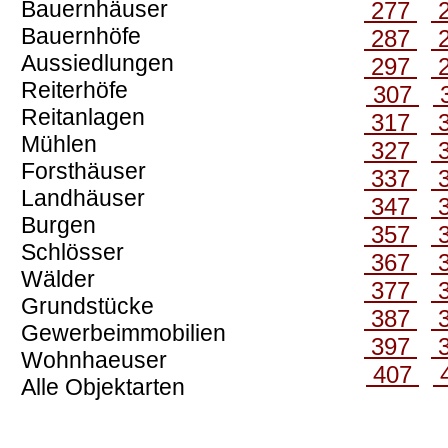
Bauernhäuser
277
Bauernhöfe
287
Aussiedlungen
297
Reiterhöfe
307
Reitanlagen
317
Mühlen
327
Forsthäuser
337
Landhäuser
347
Burgen
357
Schlösser
367
Wälder
377
Grundstücke
387
Gewerbeimmobilien
397
Wohnhaeuser
407
Alle Objektarten