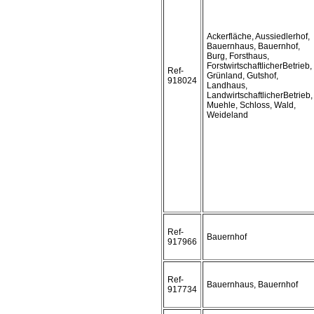
Ackerfläche, Aussiedlerhof,
Bauernhaus, Bauernhof,
Burg, Forsthaus,
ForstwirtschaftlicherBetrieb,
Ref-
Grünland, Gutshof,
918024
Landhaus,
LandwirtschaftlicherBetrieb,
Muehle, Schloss, Wald,
Weideland
Ref-
Bauernhof
917966
Ref-
Bauernhaus, Bauernhof
917734