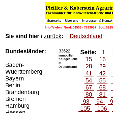
Pfeiffer & Koberstein Agra
Fachmakler für landwirtschaftliche und 
Startseite
|
Über uns
|
Impressum & Kontak
Info-Telefon
Nord: 04503 - 7793957
Süd: 0985
Sie sind hier /
zurück
:
Deutschland
Bundesländer:
33622
Seite:
1
Immobilien
15
16
Kaufgesuche
in
Baden-
28
29
Deutschland
Wuerttemberg
41
42
Bayern
54
55
Berlin
67
68
Brandenburg
80
81
Bremen
93
94
Hamburg
105
106
Hessen