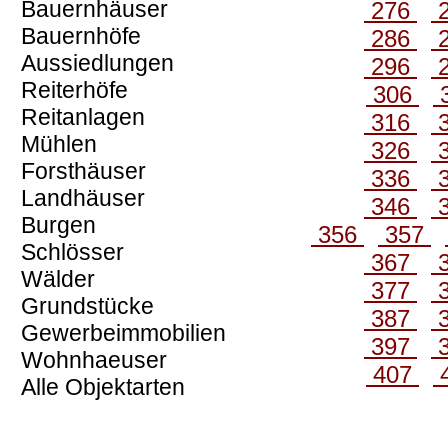
Bauernhäuser
276
Bauernhöfe
286
Aussiedlungen
296
Reiterhöfe
306
Reitanlagen
316
Mühlen
326
Forsthäuser
336
Landhäuser
346
Burgen
356
357
Schlösser
367
Wälder
377
Grundstücke
387
Gewerbeimmobilien
397
Wohnhaeuser
407
Alle Objektarten