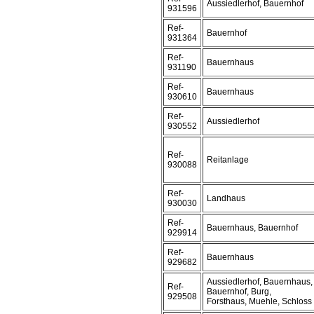
Aussiedlerhof, Bauernhof
931596
Ref-
Bauernhof
931364
Ref-
Bauernhaus
931190
Ref-
Bauernhaus
930610
Ref-
Aussiedlerhof
930552
Ref-
Reitanlage
930088
Ref-
Landhaus
930030
Ref-
Bauernhaus, Bauernhof
929914
Ref-
Bauernhaus
929682
Aussiedlerhof, Bauernhaus,
Ref-
Bauernhof, Burg,
929508
Forsthaus, Muehle, Schloss