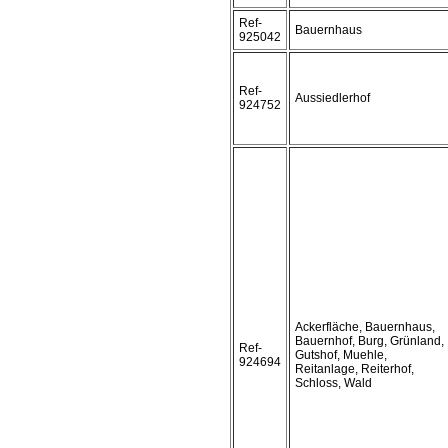
Ref-
Bauernhaus
925042
Ref-
Aussiedlerhof
924752
Ackerfläche, Bauernhaus,
Bauernhof, Burg, Grünland,
Ref-
Gutshof, Muehle,
924694
Reitanlage, Reiterhof,
Schloss, Wald