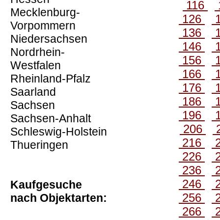
116
Mecklenburg-
126
Vorpommern
136
Niedersachsen
146
Nordrhein-
156
Westfalen
166
Rheinland-Pfalz
176
Saarland
186
Sachsen
196
Sachsen-Anhalt
206
Schleswig-Holstein
216
Thueringen
226
236
246
Kaufgesuche
256
nach Objektarten:
266