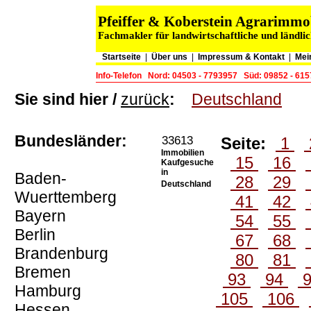
Pfeiffer & Koberstein Agrarimm
Fachmakler für landwirtschaftliche und ländli
Startseite
|
Über uns
|
Impressum & Kontakt
|
Mei
Info-Telefon
Nord: 04503 - 7793957
Süd: 09852 - 61
Sie sind hier /
zurück
:
Deutschland
Bundesländer:
33613
Seite:
1
Immobilien
15
16
Kaufgesuche
in
Baden-
28
29
Deutschland
Wuerttemberg
41
42
Bayern
54
55
Berlin
67
68
Brandenburg
80
81
Bremen
93
94
Hamburg
105
106
Hessen