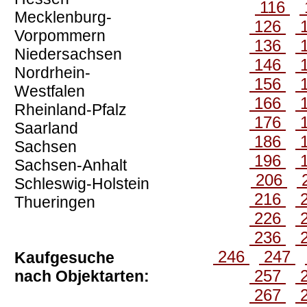
116
Mecklenburg-
126
Vorpommern
136
Niedersachsen
146
Nordrhein-
156
Westfalen
166
Rheinland-Pfalz
176
Saarland
186
Sachsen
196
Sachsen-Anhalt
206
Schleswig-Holstein
216
Thueringen
226
236
246
247
Kaufgesuche
257
nach Objektarten:
267