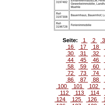
EinfamilienhausELW, Ferie
3197482
Gewerbeimmobilie, Landha
Muehle
Ref-
Bauernhaus, Bauernhof, 
3197308
Ref-
Ferienimmobilie
3196728
Seite:
1
2
16
17
18
30
31
32
44
45
46
58
59
60
72
73
74
86
87
88
100
101
102
112
113
114
124
125
126