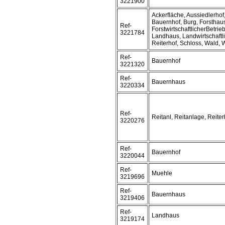
3221900
Ackerfläche, Aussiedlerho
Bauernhof, Burg, Forsthau
Ref-
ForstwirtschaftlicherBetrie
3221784
Landhaus, Landwirtschaftl
Reiterhof, Schloss, Wald,
Ref-
Bauernhof
3221320
Ref-
Bauernhaus
3220334
Ref-
Reitanl, Reitanlage, Reiter
3220276
Ref-
Bauernhof
3220044
Ref-
Muehle
3219696
Ref-
Bauernhaus
3219406
Ref-
Landhaus
3219174