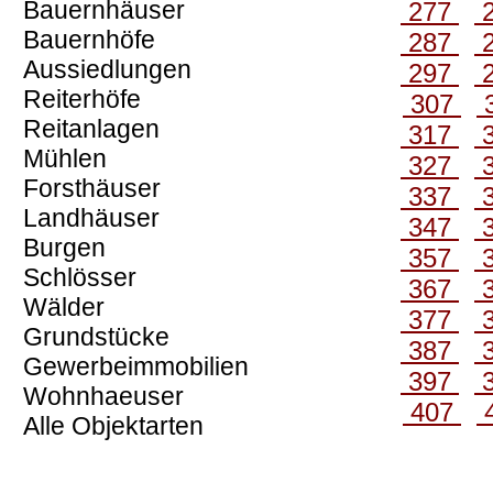
Bauernhäuser
277
Bauernhöfe
287
Aussiedlungen
297
Reiterhöfe
307
Reitanlagen
317
Mühlen
327
Forsthäuser
337
Landhäuser
347
Burgen
357
Schlösser
367
Wälder
377
Grundstücke
387
Gewerbeimmobilien
397
Wohnhaeuser
407
Alle Objektarten