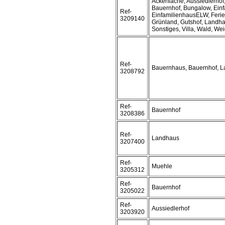
Ackerfläche, Aussiedlerho
Bauernhof, Bungalow, Einf
Ref-
EinfamilienhausELW, Ferie
3209140
Grünland, Gutshof, Landha
Sonstiges, Villa, Wald, We
Ref-
Bauernhaus, Bauernhof, 
3208792
Ref-
Bauernhof
3208386
Ref-
Landhaus
3207400
Ref-
Muehle
3205312
Ref-
Bauernhof
3205022
Ref-
Aussiedlerhof
3203920