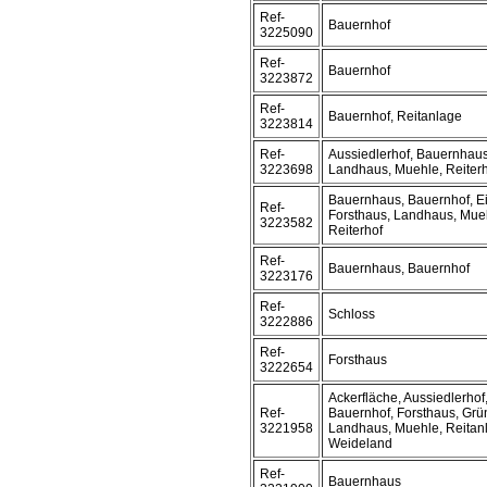
Ref-
Bauernhof
3225090
Ref-
Bauernhof
3223872
Ref-
Bauernhof, Reitanlage
3223814
Ref-
Aussiedlerhof, Bauernhaus
3223698
Landhaus, Muehle, Reiter
Bauernhaus, Bauernhof, Ei
Ref-
Forsthaus, Landhaus, Mueh
3223582
Reiterhof
Ref-
Bauernhaus, Bauernhof
3223176
Ref-
Schloss
3222886
Ref-
Forsthaus
3222654
Ackerfläche, Aussiedlerho
Ref-
Bauernhof, Forsthaus, Grü
3221958
Landhaus, Muehle, Reitanl
Weideland
Ref-
Bauernhaus