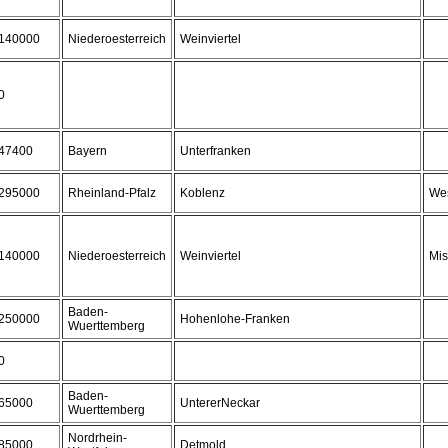
140000
Niederoesterreich
Weinviertel
0
47400
Bayern
Unterfranken
295000
Rheinland-Pfalz
Koblenz
Wes
140000
Niederoesterreich
Weinviertel
Mis
Baden-
250000
Hohenlohe-Franken
Wuerttemberg
0
Baden-
65000
UntererNeckar
Wuerttemberg
Nordrhein-
85000
Detmold