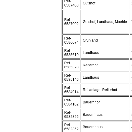
Ref-
Gutshof
6587408
Ref-
Gutshof, Landhaus, Muehle
6587002
Ref-
Grünland
6586074
Ref-
Landhaus
6585610
Ref-
Reiterhof
6585378
Ref-
Landhaus
6585146
Ref-
Reitanlage, Reiterhof
6584914
Ref-
Bauernhof
6584102
Ref-
Bauernhaus
6582826
Ref-
Bauernhaus
6582362