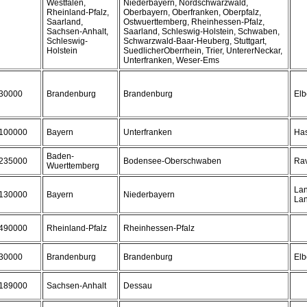
Westfalen,
Niederbayern, Nordschwarzwald,
Rheinland-Pfalz,
Oberbayern, Oberfranken, Oberpfalz,
Saarland,
Ostwuerttemberg, Rheinhessen-Pfalz,
Sachsen-Anhalt,
Saarland, Schleswig-Holstein, Schwaben,
Schleswig-
Schwarzwald-Baar-Heuberg, Stuttgart,
Holstein
SuedlicherOberrhein, Trier, UntererNeckar,
Unterfranken, Weser-Ems
30000
Brandenburg
Brandenburg
Elb
100000
Bayern
Unterfranken
Ha
Baden-
235000
Bodensee-Oberschwaben
Ra
Wuerttemberg
Lan
130000
Bayern
Niederbayern
Lan
490000
Rheinland-Pfalz
Rheinhessen-Pfalz
30000
Brandenburg
Brandenburg
Elb
189000
Sachsen-Anhalt
Dessau