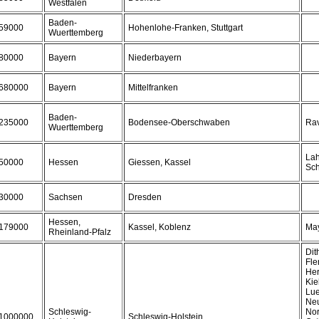
Westfalen
Baden-
59000
Hohenlohe-Franken, Stuttgart
Wuerttemberg
80000
Bayern
Niederbayern
680000
Bayern
Mittelfranken
Baden-
235000
Bodensee-Oberschwaben
Ra
Wuerttemberg
Lah
50000
Hessen
Giessen, Kassel
Sch
30000
Sachsen
Dresden
Hessen,
179000
Kassel, Koblenz
Ma
Rheinland-Pfalz
Dit
Fle
He
Kie
Lue
Neu
Schleswig-
Nor
1000000
Schleswig-Holstein