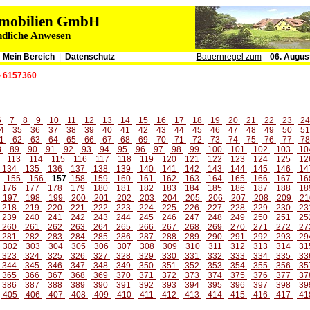
immobilien GmbH
ndliche Anwesen
|
Mein Bereich
|
Datenschutz
Bauernregel zum
06. Augus
- 6157360
6
7
8
9
10
11
12
13
14
15
16
17
18
19
20
21
22
23
2
4
35
36
37
38
39
40
41
42
43
44
45
46
47
48
49
50
5
1
62
63
64
65
66
67
68
69
70
71
72
73
74
75
76
77
7
8
89
90
91
92
93
94
95
96
97
98
99
100
101
102
103
10
2
113
114
115
116
117
118
119
120
121
122
123
124
125
12
134
135
136
137
138
139
140
141
142
143
144
145
146
14
155
156
157
158
159
160
161
162
163
164
165
166
167
16
176
177
178
179
180
181
182
183
184
185
186
187
188
18
197
198
199
200
201
202
203
204
205
206
207
208
209
21
218
219
220
221
222
223
224
225
226
227
228
229
230
23
239
240
241
242
243
244
245
246
247
248
249
250
251
25
260
261
262
263
264
265
266
267
268
269
270
271
272
27
281
282
283
284
285
286
287
288
289
290
291
292
293
29
302
303
304
305
306
307
308
309
310
311
312
313
314
31
323
324
325
326
327
328
329
330
331
332
333
334
335
33
344
345
346
347
348
349
350
351
352
353
354
355
356
35
365
366
367
368
369
370
371
372
373
374
375
376
377
37
386
387
388
389
390
391
392
393
394
395
396
397
398
39
405
406
407
408
409
410
411
412
413
414
415
416
417
41