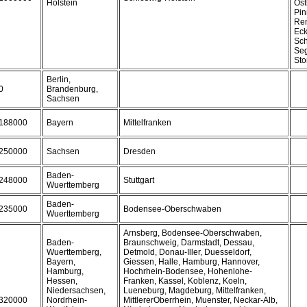
Holstein
Ost
Pin
Re
Eck
Sch
Seg
Sto
Berlin,
0
Brandenburg,
Sachsen
188000
Bayern
Mittelfranken
250000
Sachsen
Dresden
Baden-
248000
Stuttgart
Wuerttemberg
Baden-
235000
Bodensee-Oberschwaben
Wuerttemberg
Arnsberg, Bodensee-Oberschwaben,
Baden-
Braunschweig, Darmstadt, Dessau,
Wuerttemberg,
Detmold, Donau-Iller, Duesseldorf,
Bayern,
Giessen, Halle, Hamburg, Hannover,
Hamburg,
Hochrhein-Bodensee, Hohenlohe-
Hessen,
Franken, Kassel, Koblenz, Koeln,
Niedersachsen,
Lueneburg, Magdeburg, Mittelfranken,
320000
Nordrhein-
MittlererOberrhein, Muenster, Neckar-Alb,