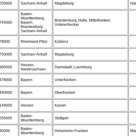
250000
Sachsen-Anhalt
Magdeburg
Hal
Baden-
Wuerttemberg,
Brandenburg, Halle, Mittelfranken,
745000
Bayern,
UntererNeckar
Brandenburg,
Sachsen-Anhalt
78000
Rheinland-Pfalz
Koblenz
750000
Sachsen-Anhalt
Magdeburg
Hessen,
360000
Darmstadt, Lueneburg
Niedersachsen
478000
Bayern
Unterfranken
440000
Bayern
Oberfranken
149000
Hessen
Kassel
Baden-
555000
Stuttgart
Wuerttemberg
Baden-
40000
Hohenlohe-Franken
Mai
Wuerttemberg