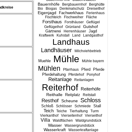
Bauernhöfe
Bergbauernhof
Berghütte
ndkreise
Bio
Biogas
Denkmalschutz
Dreiseithof
Eigenjagd
Fachwerkhaus
Ferienhaus
Fischteich
Fischweiher
Fläche
Forsthaus
Forsthäuser
Geflügel
Gutshof
Geflügelhof
Grünland
Gärtnerei
Jagd
Herrenhäuser
Kraftwerk
Kuhstall
Land
Landgasthof
Landhaus
Landhäuser
Milchviehbetrieb
Mühle
Muehle
Mühle bayern
Mühlen
Pferd
Pferde
Pfarrhaus
Pferdehaltung
Pferdehof
Ponyhof
Reitanlage
Reitanlagen
Reiterhof
Reiterhöfe
Reithalle
Reitplatz
Reitstall
Schloss
Resthof
Scheune
Stall
Schloß
Schlösser
Schmiede
Teich
Teiche
Tierhaltung
Turm
Vierkanthof
Vierseitenhof
Vierseithof
Villa
Waldflächen
Waldgrundstück
Wasser
Wassergrundstück
Wasserkraft
Wasserkraftanlage