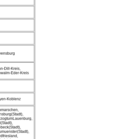
vensburg
n-Dill-Kreis,
walm-Eder-Kreis
yen-Koblenz
hmarschen,
nsburg(Stadt),
rzogtumLauenburg,
l(Stadt),
beck(Stadt),
muenster(Stadt),
dfriesland,