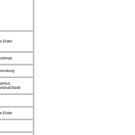
e-Elster
ssberge
vensburg
dshut,
dshut(Stadt)
e-Elster