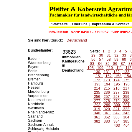
Pfeiffer & Koberstein Agrar
Fachmakler für landwirtschaftliche und lä
Startseite
|
Über uns
|
Impressum & Kontakt
Info-Telefon
Nord: 04503 - 7793957
Süd: 09852 
Sie sind hier /
zurück
:
Deutschland
Bundesländer:
33623
Seite:
1
2
3
4
5
29
30
31
32
33
3
Immobilien
Baden-
56
57
58
59
60
6
Kaufgesuche
Wuerttemberg
83
84
85
86
87
8
in
Bayern
108
109
110
111
11
Deutschland
Berlin
130
131
132
133
Brandenburg
151
152
153
154
Bremen
172
173
174
175
Hamburg
193
194
195
196
Hessen
214
215
216
217
Mecklenburg-
235
236
237
238
Vorpommern
256
257
258
259
Niedersachsen
277
278
279
280
Nordrhein-
298
299
300
301
Westfalen
319
320
321
322
Rheinland-Pfalz
340
341
342
343
Saarland
361
362
363
364
Sachsen
382
383
384
385
Sachsen-Anhalt
403
404
Schleswig-Holstein