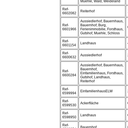
Muehle, Wald, Weideland
Ref-
Reiterhof
6602082
Aussiedlerhof, Bauernhaus,
Ref-
Bauernhof, Burg,
6601966
Ferienimmobilie, Forsthaus,
Gutshof, Muehle, Schloss
Ref-
Landhaus
6601154
Ref-
Aussiedlerhof
6600632
Aussiedlerhof, Bauernhaus,
Bauernhof,
Ref-
Einfamilienhaus, Forsthaus,
6600284
Gutshof, Landhaus,
Reiterhof
Ref-
EinfamilienhausELW
6599994
Ref-
Ackerfläche
6599530
Ref-
Landhaus
6598950
Ref-
Bauernhof