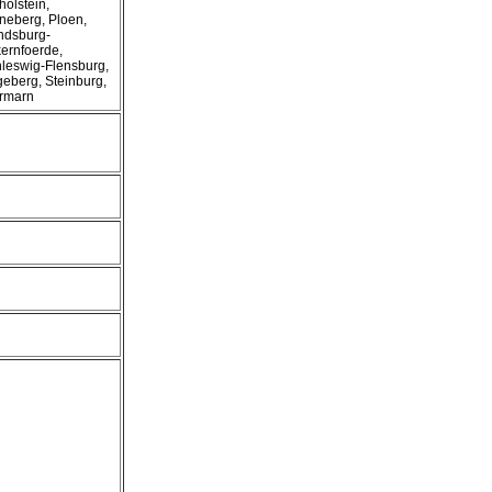
holstein,
neberg, Ploen,
ndsburg-
ernfoerde,
leswig-Flensburg,
eberg, Steinburg,
rmarn