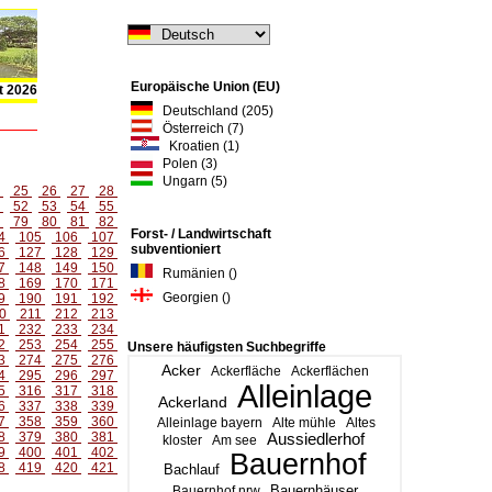
Europäische Union (EU)
t 2026
Deutschland (205)
Österreich (7)
Kroatien (1)
Polen (3)
Ungarn (5)
4
25
26
27
28
1
52
53
54
55
8
79
80
81
82
Forst- / Landwirtschaft
4
105
106
107
subventioniert
6
127
128
129
7
148
149
150
Rumänien ()
8
169
170
171
Georgien ()
9
190
191
192
0
211
212
213
1
232
233
234
2
253
254
255
Unsere häufigsten Suchbegriffe
3
274
275
276
Acker
Ackerfläche
Ackerflächen
4
295
296
297
Alleinlage
5
316
317
318
Ackerland
6
337
338
339
7
358
359
360
Alleinlage bayern
Alte mühle
Altes
8
379
380
381
Aussiedlerhof
kloster
Am see
9
400
401
402
Bauernhof
8
419
420
421
Bachlauf
Bauernhäuser
Bauernhof nrw