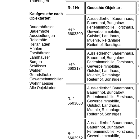
Thueringen
Ref-Nr
Gesuchte Objektart
Kaufgesuche nach
Objektarten:
Aussiedlerhof, Bauernhaus,
Bauernhof, Bungalow,
Bauernhäuser
Ferienimmobilie, Forsthaus,
Ref-
Bauernhöfe
Gewerbeimmobilie,
6603300
Aussiedlungen
Gutshof, Landhaus,
Reiterhöfe
Muehle, Reitanlage,
Reitanlagen
Reiterhof, Sonstiges
Mühlen
Forsthäuser
Aussiedlerhof, Bauernhaus,
Landhäuser
Bauernhof, Bungalow,
Burgen
Ferienimmobilie, Forsthaus,
Ref-
Schlösser
Gewerbeimmobilie,
6603184
Wälder
Gutshof, Landhaus,
Grundstücke
Muehle, Reitanlage,
Gewerbeimmobilien
Reiterhof, Sonstiges
Wohnhaeuser
Alle Objektarten
Aussiedlerhof, Bauernhaus,
Bauernhof, Bungalow,
Ferienimmobilie, Forsthaus,
Ref-
Gewerbeimmobilie,
6603068
Gutshof, Landhaus,
Muehle, Reitanlage,
Reiterhof, Sonstiges
Aussiedlerhof, Bauernhaus,
Bauernhof, Bungalow,
Ferienimmobilie, Forsthaus,
Ref-
Gewerbeimmobilie,
6602952