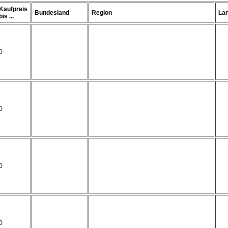
Kaufpreis
Bundesland
Region
La
bis ...
0
0
0
0